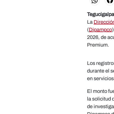
Tegucigalp
La
Direcció
(
Dipampco
2026, de ac
Premium.
Los registr
durante el 
en servicios
El monto fu
la solicitud
de investiga