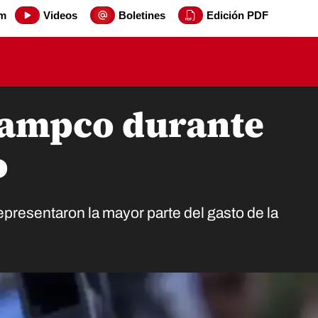
m
Videos
Boletines
Edición PDF
ipampco durante
o
presentaron la mayor parte del gasto de la