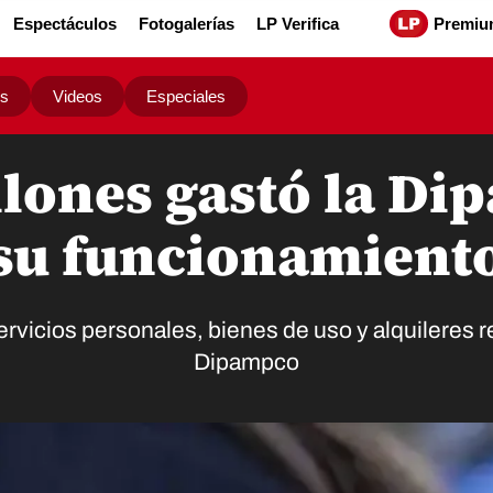
Espectáculos
Fotogalerías
LP Verifica
Premiu
os
Videos
Especiales
llones gastó la D
su funcionamient
vicios personales, bienes de uso y alquileres re
Dipampco