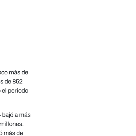
poco más de
ás de 852
 el período
 bajó a más
millones.
tó más de