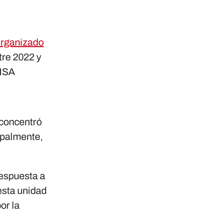
Organizado
tre 2022 y
ENSA
 concentró
ipalmente,
espuesta a
esta unidad
or la