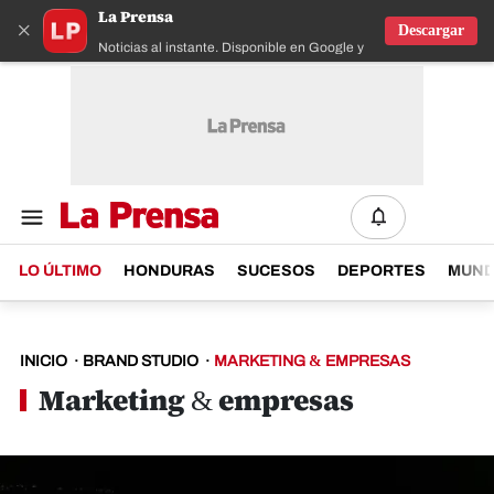
La Prensa
×
Descargar
Noticias al instante. Disponible en Google y IOS
LO ÚLTIMO
HONDURAS
SUCESOS
DEPORTES
MUN
INICIO
·
BRAND STUDIO
·
MARKETING & EMPRESAS
Marketing & empresas