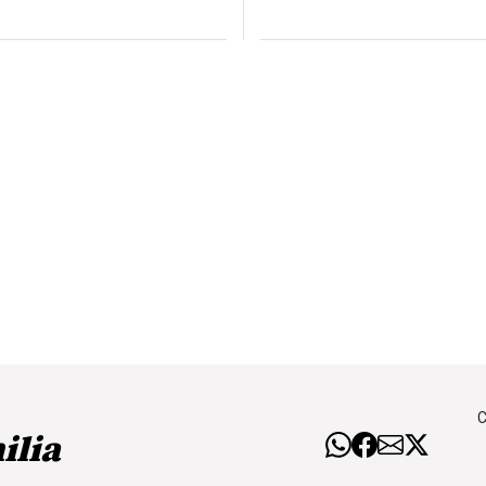
C
ilia