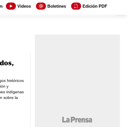
m
Videos
Boletines
Edición PDF
dos,
gos históricos
ión y
nes indígenas
n sobre la