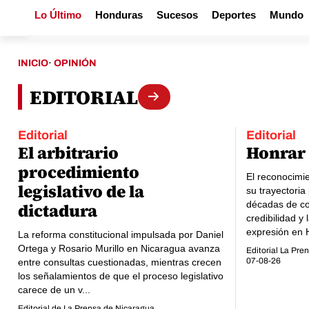
Lo Último
Honduras
Sucesos
Deportes
Mundo
INICIO
·
OPINIÓN
EDITORIAL
Editorial
Editorial
El arbitrario
Honrar
procedimiento
El reconocimi
legislativo de la
su trayectoria
décadas de co
dictadura
credibilidad y 
expresión en
La reforma constitucional impulsada por Daniel
Ortega y Rosario Murillo en Nicaragua avanza
Editorial La Pre
07-08-26
entre consultas cuestionadas, mientras crecen
los señalamientos de que el proceso legislativo
carece de un v...
Editorial de La Prensa de Nicaragua