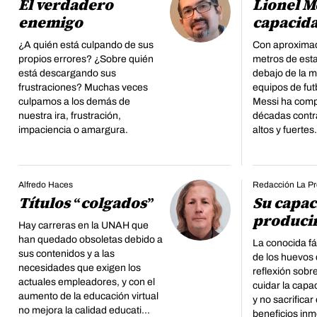
El verdadero
Lionel M
enemigo
capacida
¿A quién está culpando de sus
Con aproxima
propios errores? ¿Sobre quién
metros de esta
está descargando sus
debajo de la m
frustraciones? Muchas veces
equipos de fut
culpamos a los demás de
Messi ha comp
nuestra ira, frustración,
décadas contr
impaciencia o amargura.
altos y fuertes.
Alfredo Haces
Redacción La P
Títulos “colgados”
Su capac
produci
Hay carreras en la UNAH que
han quedado obsoletas debido a
La conocida fáb
sus contenidos y a las
de los huevos 
necesidades que exigen los
reflexión sobr
actuales empleadores, y con el
cuidar la capa
aumento de la educación virtual
y no sacrificar 
no mejora la calidad educati...
beneficios inm