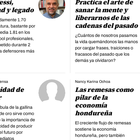
essi,
Practica el arte de
d y legado
sanar la mente y
liberarnos de las
damente 1.70
cadenas del pasado
tura, bastante por
edia 1.81 en los
¿Cuántos de nosotros pasamos
bol profesionales,
la vida quemándonos las manos
etido durante 2
por cargar frases, traiciones o
a defensores más
fracasos del pasado que los
demás ya olvidaron?
rensa
Nancy Karina Ochoa
idad de
Las remesas como
r
pilar de la
economía
ula de la gallina
hondureña
de oro sirve como
e la importancia de
El creciente flujo de remesas
cidad de producir
sostiene la economía
el futuro por
hondureña, pero también
ediatos