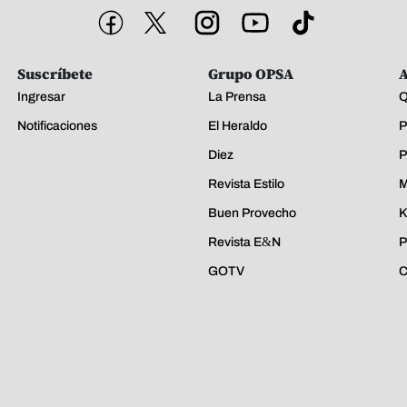
Suscríbete
Grupo OPSA
A
Ingresar
La Prensa
Q
Notificaciones
El Heraldo
P
Diez
P
Revista Estilo
M
Buen Provecho
K
Revista E&N
P
GOTV
C