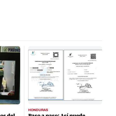
HONDURAS
tos del
Paso a paso: Así puede