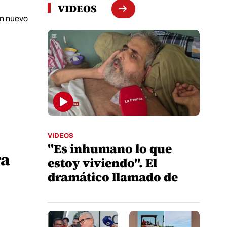
VIDEOS
un nuevo
VIDEOS
"Es inhumano lo que
ra
estoy viviendo". El
dramático llamado de
auxilio de Nasser Hilsaca