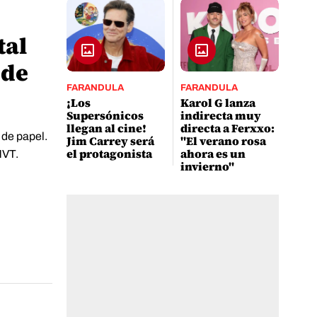
tal
 de
FARANDULA
FARANDULA
¡Los
Karol G lanza
Supersónicos
indirecta muy
llegan al cine!
directa a Ferxxo:
a de papel.
Jim Carrey será
"El verano rosa
el protagonista
ahora es un
NVT.
invierno"