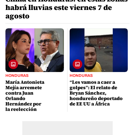
habrá lluvias este viernes 7 de
agosto
HONDURAS
HONDURAS
María Antonieta
“Les vamos a caer a
Mejía arremete
golpes”: El relato de
contra Juan
Bryan Sánchez,
Orlando
hondureño deportado
Hernández por
de EE UU a África
la reelección