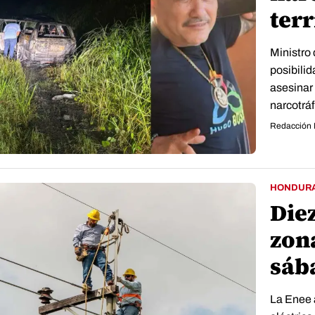
terr
Ministro
posibili
asesinar
narcotráf
Redacción 
HONDUR
Diez
zon
sáb
La Enee a