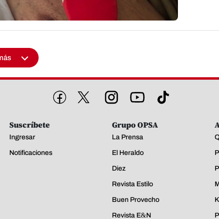
más
Suscríbete
Grupo OPSA
A
Ingresar
La Prensa
Q
Notificaciones
El Heraldo
P
Diez
P
Revista Estilo
M
Buen Provecho
K
Revista E&N
P