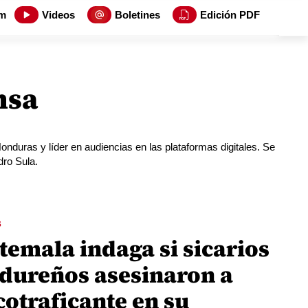
m
Videos
Boletines
Edición PDF
nsa
duras y líder en audiencias en las plataformas digitales. Se
dro Sula.
S
temala indaga si sicarios
dureños asesinaron a
cotraficante en su