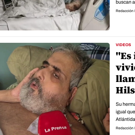
buscan a
Redacción 
VIDEOS
"Es
viv
lla
Hil
Su herma
igual que
Atlántida
Redacción 