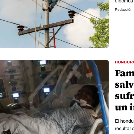
eléctrica
Redacción 
HONDUR
Fam
sal
suf
un 
El hondu
resultar