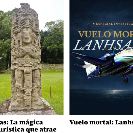
s: La mágica
Vuelo mortal: Lanh
urística que atrae