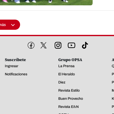
más
Suscríbete
Grupo OPSA
A
Ingresar
La Prensa
Q
Notificaciones
El Heraldo
P
Diez
P
Revista Estilo
M
Buen Provecho
K
Revista E&N
P