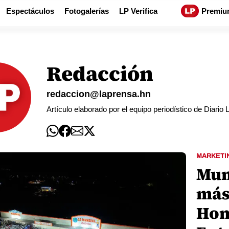
Espectáculos
Fotogalerías
LP Verifica
Premiu
Redacción
redaccion@laprensa.hn
Artículo elaborado por el equipo periodístico de Diar
MARKETI
Mun
más
Hon