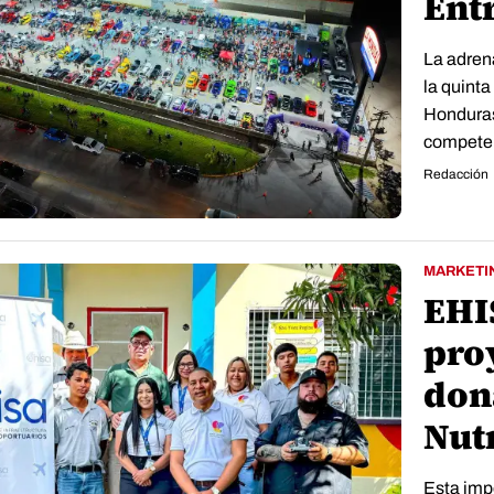
Ent
La adrena
la quinta
Honduras
competen
Redacción
MARKETI
EHI
pro
don
Nutr
Esta impo