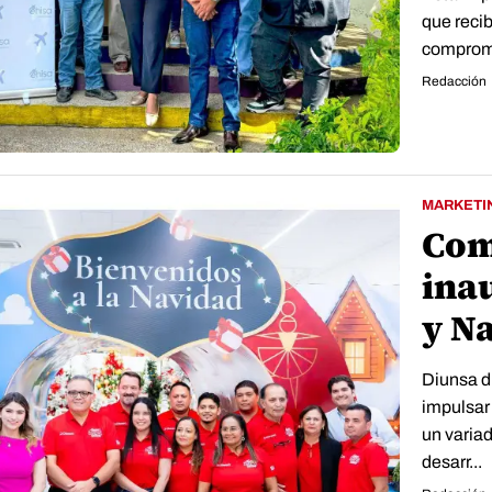
que recib
compromis
Redacción
MARKETI
Com
inau
y N
Diunsa di
impulsar 
un varia
desarr...