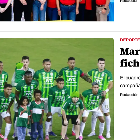
Redacción
DEPORTE
Mar
fich
El cuadr
campaña
Redacción