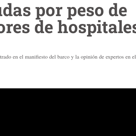
das por peso de
res de hospitale
trado en el manifiesto del barco y la opinión de expertos en e