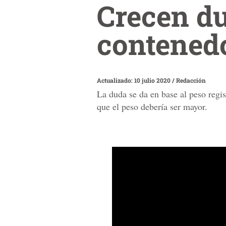
Crecen du
contenedo
Actualizado: 10 julio 2020
/
Redacción
La duda se da en base al peso regis
que el peso debería ser mayor.
0
seconds
of
34
seconds
Volume
90%