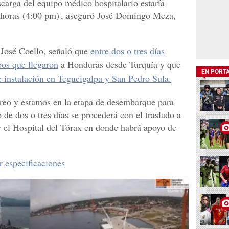
scarga del equipo médico hospitalario estaría
00 horas (4:00 pm)', aseguró José Domingo Meza,
 José Coello, señaló que
entre dos o tres días
pos que llegaron
a Honduras desde Turquía y que
EN PORT
e instalación en Tegucigalpa y San Pedro Sula.
treo y estamos en la etapa de desembarque para
de dos o tres días se procederá con el traslado a
 el Hospital del Tórax en donde habrá apoyo de
r especificaciones