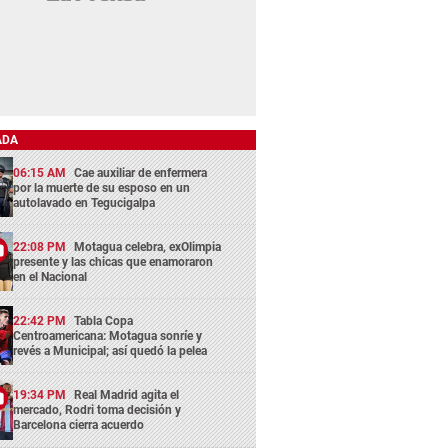
ADA
06:15 AM
Cae auxiliar de enfermera
por la muerte de su esposo en un
autolavado en Tegucigalpa
22:08 PM
Motagua celebra, exOlimpia
presente y las chicas que enamoraron
en el Nacional
22:42 PM
Tabla Copa
Centroamericana: Motagua sonríe y
revés a Municipal; así quedó la pelea
19:34 PM
Real Madrid agita el
mercado, Rodri toma decisión y
Barcelona cierra acuerdo