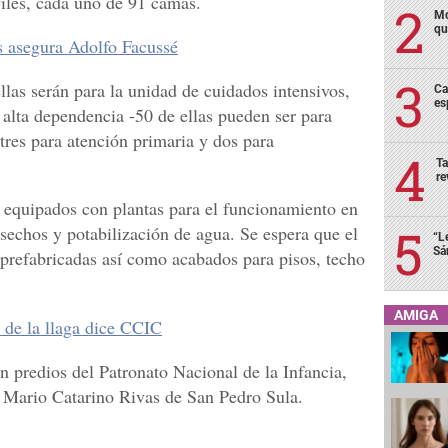
viles, cada uno de 91 camas.
Mo
qu
s asegura Adolfo Facussé
las serán para la unidad de cuidados intensivos,
Ca
es
 alta dependencia -50 de ellas pueden ser para
-tres para atención primaria y dos para
Ta
re
 equipados con plantas para el funcionamiento en
desechos y potabilización de agua. Se espera que el
“L
Sá
prefabricadas así como acabados para pisos, techo
AMIGA
 de la llaga dice CCIC
en predios del Patronato Nacional de la Infancia,
l Mario Catarino Rivas de San Pedro Sula.