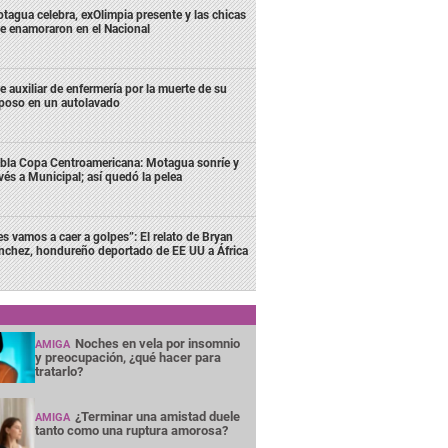
tagua celebra, exOlimpia presente y las chicas
e enamoraron en el Nacional
e auxiliar de enfermería por la muerte de su
poso en un autolavado
bla Copa Centroamericana: Motagua sonríe y
vés a Municipal; así quedó la pelea
es vamos a caer a golpes”: El relato de Bryan
nchez, hondureño deportado de EE UU a África
Noches en vela por insomnio
AMIGA
y preocupación, ¿qué hacer para
tratarlo?
¿Terminar una amistad duele
AMIGA
tanto como una ruptura amorosa?