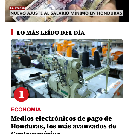
0
seconds
LO MÁS LEÍDO DEL DÍA
of
1
minute,
18
seconds
1
ECONOMIA
Medios electrónicos de pago de
Honduras, los más avanzados de
Centroamérica