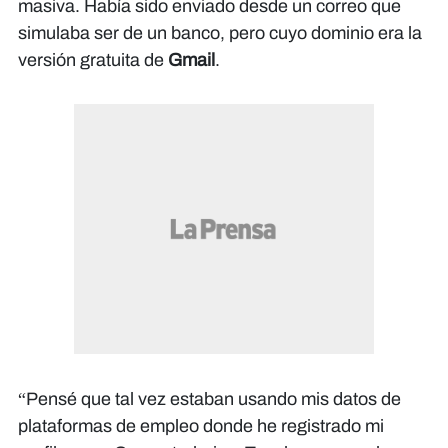
de desarrollar hábitos de verificación
masiva. Había sido enviado desde un correo que
digital": Marlon Noriega, experto en IA
simulaba ser de un banco, pero cuyo dominio era la
y tecnología
versión gratuita de
Gmail
.
“Pensé que tal vez estaban usando mis datos de
plataformas de empleo donde he registrado mi