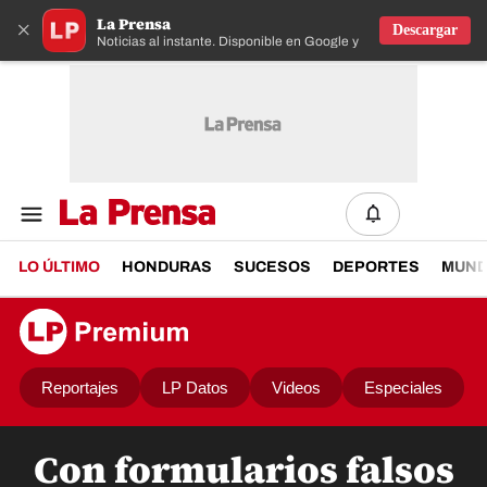
La Prensa
×
Descargar
Noticias al instante. Disponible en Google y IOS
LO ÚLTIMO
HONDURAS
SUCESOS
DEPORTES
MUN
Reportajes
LP Datos
Videos
Especiales
Con formularios falsos