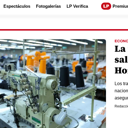
Espectáculos
Fotogalerías
LP Verifica
Premiu
ECONO
La
sa
Ho
Los tr
nacion
asegur
Redacci