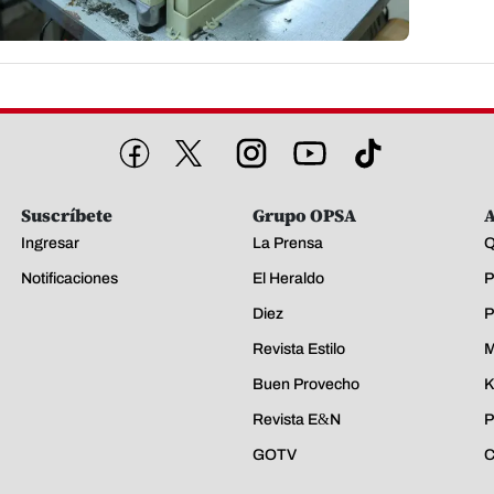
Suscríbete
Grupo OPSA
A
Ingresar
La Prensa
Q
Notificaciones
El Heraldo
P
Diez
P
Revista Estilo
M
Buen Provecho
K
Revista E&N
P
GOTV
C