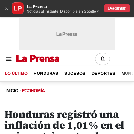
La Prensa
×
Descargar
Noticias al instante. Disponible en Google y IOS
LO ÚLTIMO
HONDURAS
SUCESOS
DEPORTES
MUN
INICIO
·
ECONOMÍA
Honduras registró una
inflación de 1,01% en el