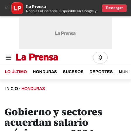
La Prensa
×
Descargar
Noticias al instante. Disponible en Google y IOS
LO ÚLTIMO
HONDURAS
SUCESOS
DEPORTES
MUN
INICIO
·
HONDURAS
Gobierno y sectores
acuerdan salario