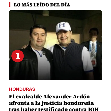
seconds
LO MÁS LEÍDO DEL DÍA
of
1
minute,
18
seconds
1
HONDURAS
El exalcalde Alexander Ardón
afronta a la justicia hondureña
tras haber testificado contra JOH