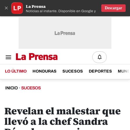
La Prensa
×
Descargar
Noticias al instante. Disponible en Google y IOS
LO ÚLTIMO
HONDURAS
SUCESOS
DEPORTES
MUN
INICIO
·
SUCESOS
Revelan el malestar que
llevó a la chef Sandra