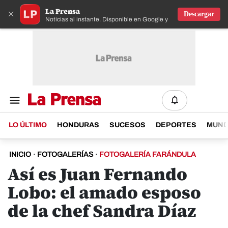
La Prensa
×
Descargar
Noticias al instante. Disponible en Google y IOS
LO ÚLTIMO
HONDURAS
SUCESOS
DEPORTES
MUN
INICIO
·
FOTOGALERÍAS
·
FOTOGALERÍA FARÁNDULA
Así es Juan Fernando
Lobo: el amado esposo
de la chef Sandra Díaz