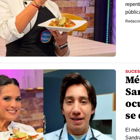
repent
públic
Redacci
SUCES
Mé
Sa
oc
se
El méd
Sandra