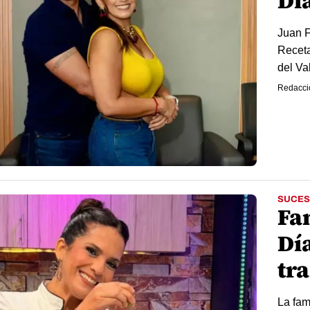
Dí
Juan F
Receta
del Va
Redacci
SUCES
Fa
Dí
tr
La fam