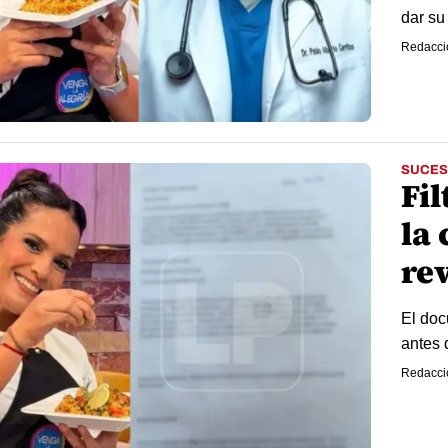
dar su
Redacci
SUCES
Fil
la
re
El doc
antes 
Redacci