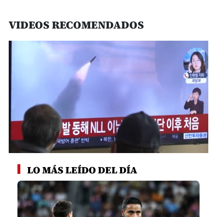
VIDEOS RECOMENDADOS
0
seconds
LO MÁS LEÍDO DEL DÍA
of
1
minute,
14
seconds