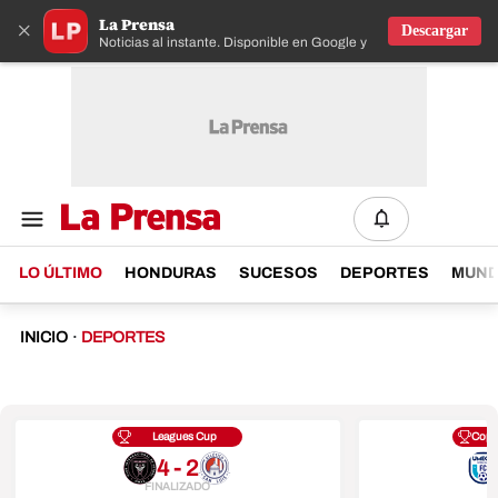
La Prensa
×
Descargar
Noticias al instante. Disponible en Google y IOS
LO ÚLTIMO
HONDURAS
SUCESOS
DEPORTES
MUN
INICIO
·
DEPORTES
Leagues Cup
Copa
4 - 2
FINALIZADO
F