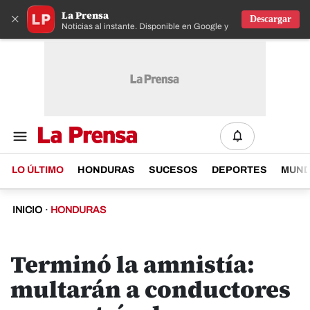
La Prensa
×
Descargar
Noticias al instante. Disponible en Google y IOS
LO ÚLTIMO
HONDURAS
SUCESOS
DEPORTES
MUN
INICIO
·
HONDURAS
Terminó la amnistía:
multarán a conductores