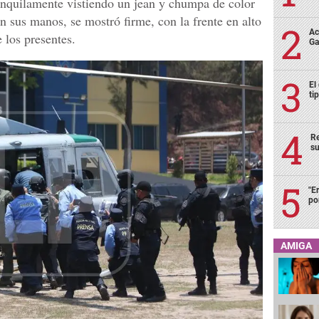
anquilamente vistiendo un jean y chumpa de color
n sus manos, se mostró firme, con la frente en alto
Ac
 los presentes.
Ga
El
ti
Re
su
"E
po
AMIGA