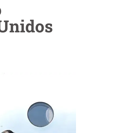
o
 Unidos