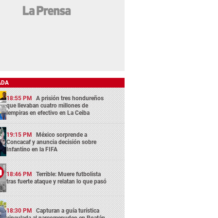
ADA
18:55 PM
A prisión tres hondureños
que llevaban cuatro millones de
lempiras en efectivo en La Ceiba
19:15 PM
México sorprende a
Concacaf y anuncia decisión sobre
Infantino en la FIFA
18:46 PM
Terrible: Muere futbolista
tras fuerte ataque y relatan lo que pasó
18:30 PM
Capturan a guía turística
vinculada al narcomenudeo en Roatán