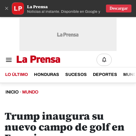
La Prensa
×
Descargar
Noticias al instante. Disponible en Google y IOS
LO ÚLTIMO
HONDURAS
SUCESOS
DEPORTES
MUN
INICIO
·
MUNDO
Trump inaugura su
nuevo campo de golf en