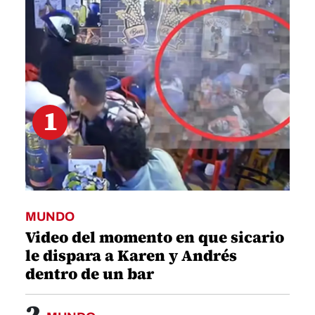
minute,
38
seconds
1
MUNDO
Video del momento en que sicario
le dispara a Karen y Andrés
dentro de un bar
2