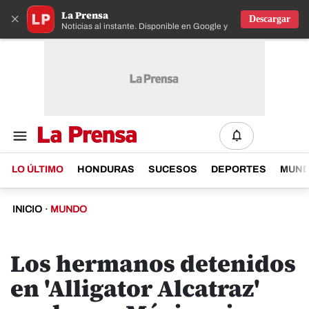
La Prensa
×
Descargar
Noticias al instante. Disponible en Google y IOS
LO ÚLTIMO
HONDURAS
SUCESOS
DEPORTES
MUN
INICIO
·
MUNDO
Los hermanos detenidos
en 'Alligator Alcatraz'