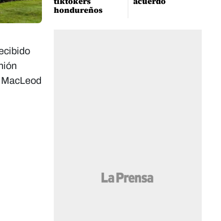
tiktokers
acuerdo
hondureños
recibido
nión
mp MacLeod