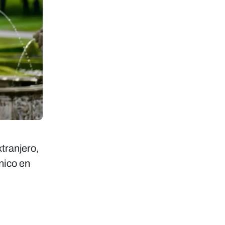
xtranjero,
ánico en