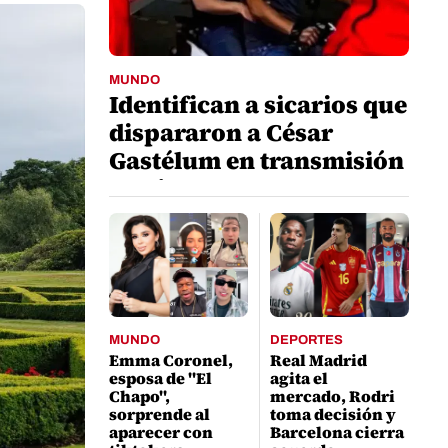
MUNDO
Identifican a sicarios que
dispararon a César
Gastélum en transmisión
en vivo
MUNDO
DEPORTES
Emma Coronel,
Real Madrid
esposa de "El
agita el
Chapo",
mercado, Rodri
sorprende al
toma decisión y
aparecer con
Barcelona cierra