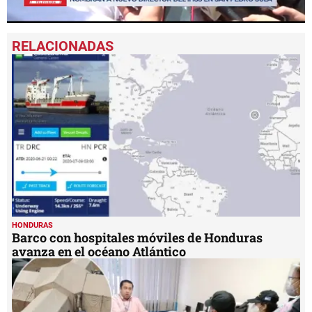
0
seconds
of
1
minute,
40
seconds
HONDURAS
Barco con hospitales móviles de Honduras
avanza en el océano Atlántico