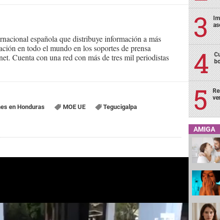
Im
as
ernacional española que distribuye información a más
ción en todo el mundo en los soportes de prensa
Cu
ternet. Cuenta con una red con más de tres mil periodistas
bo
Re
ve
nes en Honduras
MOE UE
Tegucigalpa
AMIGA