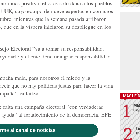
ción más positiva, el caos solo daña a los pueblos
E UE
, cuyo equipo de nueve expertos en comicios
tubre, mientras que la semana pasada arribaron
, que en la víspera iniciaron su despliegue en los
ejo Electoral “va a tomar su responsabilidad,
yudarle y el ente tiene una gran responsabilidad
paña mala, para nosotros el miedo y la
ecir que no hay políticas justas para hacer la vida
mpaña”, enfatizó.
MÁS LEÍ
 falta una campaña electoral “con verdaderas
Mat
neg
o ayuda” al fortalecimiento de la democracia. EFE
Fa
rme al canal de noticias
en