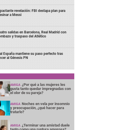
pactante revelación: FBI destapa plan para
esinar a Messi
atro salidas en Barcelona, Real Madrid con
mbazo y traspaso del Atlético
al España mantiene su paso perfecto tras
ncer al Génesis PN
¿Por qué a las mujeres les
AMIGA
gusta tanto quedar impregnadas con
el olor de su pareja?
Noches en vela por insomnio
AMIGA
y preocupación, ¿qué hacer para
tratarlo?
¿Terminar una amistad duele
AMIGA
tanto como una ruptura amorosa?