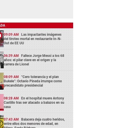
ADA
09:09 AM
Las impactantes imágenes
del tiroteo mortal en restaurante In-N-
Out de EE UU
06:39 AM
Fallece Jorge Messi a los 68
años: el pilar clave en el origen y la
carrera de Lionel
08:09 AM
“Cero tolerancia y el plan
Bukele”: Octavio Pineda irrumpe como
precandidato presidencial
08:28 AM
En el hospital muere Antony
Castillo tras ser atacado a balazos en su
casa
07:43 AM
Balacera deja cuatro heridos,
entre ellos dos menores de edad, en