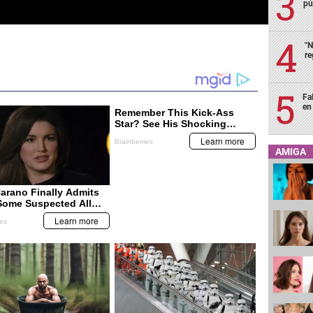
pú
"N
re
Fa
en 
AMIGA