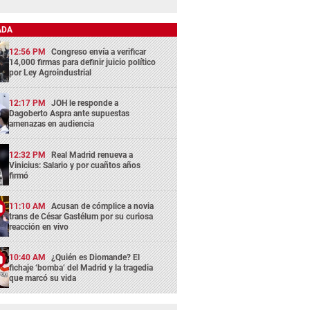
ADA
12:56 PM
Congreso envía a verificar
14,000 firmas para definir juicio político
por Ley Agroindustrial
12:17 PM
JOH le responde a
Dagoberto Aspra ante supuestas
amenazas en audiencia
12:32 PM
Real Madrid renueva a
Vinicius: Salario y por cuañtos años
firmó
11:10 AM
Acusan de cómplice a novia
trans de César Gastélum por su curiosa
reacción en vivo
10:40 AM
¿Quién es Diomande? El
fichaje ‘bomba’ del Madrid y la tragedia
que marcó su vida