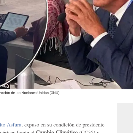
nización de las Naciones Unidas (ONU).
ito Asfura
, expuso en su condición de presidente
Cambio Climático
méricas frente al
(CC35) y