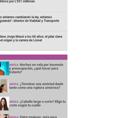
blicos por L921 millones
o estamos cambiando la ley, estamos
gulando": director de Vialidad y Transporte
llece Jorge Messi a los 68 años: el pilar clave
el origen y la carrera de Lionel
Noches en vela por insomnio
AMIGA
y preocupación, ¿qué hacer para
tratarlo?
¿Terminar una amistad duele
AMIGA
tanto como una ruptura amorosa?
¿Cabello largo o corto? Elige tu
AMIGA
corte según tu cuello
Entre mujeres: guía para
AMIGA