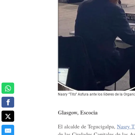
Nasry “Tito” Asfura ante los líderes de la Orga
Glasgow, Escocia
El alcalde de Tegucigalpa,
Nasry T
de las Ciudades Capitales de las A