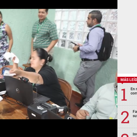
MÁS LEÍ
En 
com
Fa
su
In