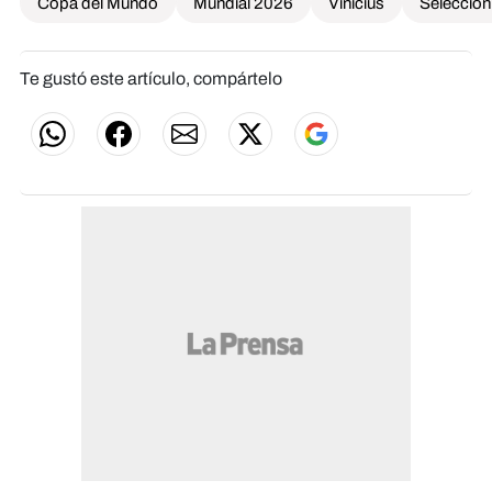
Copa del Mundo
Mundial 2026
Vinícius
Selección 
Te gustó este artículo, compártelo