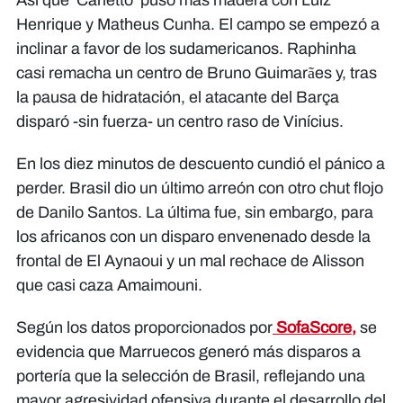
Así que 'Carletto' puso más madera con Luiz
Henrique y Matheus Cunha. El campo se empezó a
inclinar a favor de los sudamericanos. Raphinha
casi remacha un centro de Bruno Guimarães y, tras
la pausa de hidratación, el atacante del Barça
disparó -sin fuerza- un centro raso de Vinícius.
En los diez minutos de descuento cundió el pánico a
perder. Brasil dio un último arreón con otro chut flojo
de Danilo Santos. La última fue, sin embargo, para
los africanos con un disparo envenenado desde la
frontal de El Aynaoui y un mal rechace de Alisson
que casi caza Amaimouni.
Según los datos proporcionados por
SofaScore,
se
evidencia que Marruecos generó más disparos a
portería que la selección de Brasil, reflejando una
mayor agresividad ofensiva durante el desarrollo del