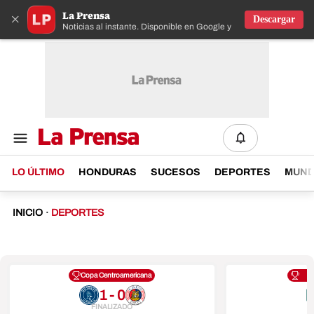
La Prensa
×
Descargar
Noticias al instante. Disponible en Google y IOS
LO ÚLTIMO
HONDURAS
SUCESOS
DEPORTES
MUN
INICIO
·
DEPORTES
Copa Centroamericana
1 - 0
FINALIZADO