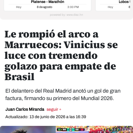
Platense - Marathón
Lobos U
Hoy
8 de agosto
3:00 PM
Hoy
8 d
Le rompió el arco a
Marruecos: Vinicius se
luce con tremendo
golazo para empate de
Brasil
El delantero del Real Madrid anotó un gol de gran
factura, firmando su primero del Mundial 2026.
Juan Carlos Miranda
seguir +
Actualizado: 13 de junio de 2026 a las 16:39