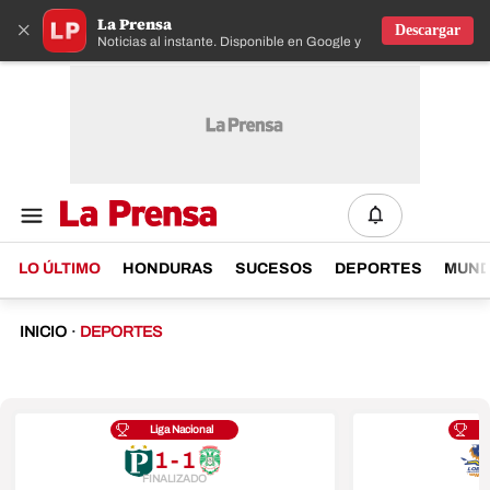
La Prensa
×
Descargar
Noticias al instante. Disponible en Google y IOS
LO ÚLTIMO
HONDURAS
SUCESOS
DEPORTES
MUN
INICIO
·
DEPORTES
Liga Nacional
1 - 1
FINALIZADO
F