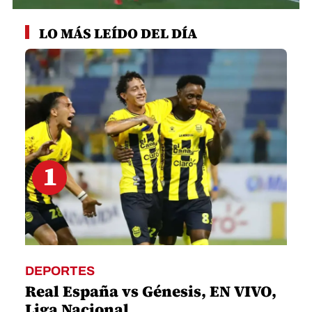
0
seconds
LO MÁS LEÍDO DEL DÍA
of
1
minute,
22
seconds
1
DEPORTES
Real España vs Génesis, EN VIVO,
Liga Nacional