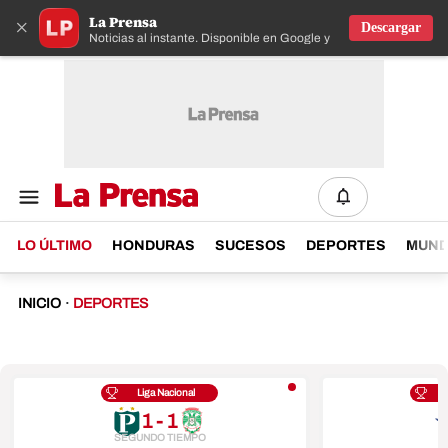
La Prensa
×
Descargar
Noticias al instante. Disponible en Google y IOS
LO ÚLTIMO
HONDURAS
SUCESOS
DEPORTES
MUN
INICIO
·
DEPORTES
Liga Nacional
1 - 1
SEGUNDO TIEMPO