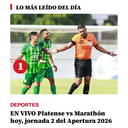
seconds
LO MÁS LEÍDO DEL DÍA
of
1
minute,
29
seconds
1
DEPORTES
EN VIVO Platense vs Marathón
hoy, jornada 2 del Apertura 2026