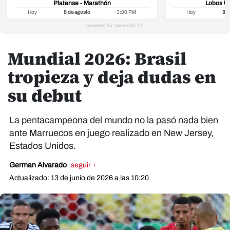
Platense - Marathón
Lobos U
Hoy
8 de agosto
3:00 PM
Hoy
8 d
Mundial 2026: Brasil
tropieza y deja dudas en
su debut
La pentacampeona del mundo no la pasó nada bien
ante Marruecos en juego realizado en New Jersey,
Estados Unidos.
German Alvarado
seguir +
Actualizado: 13 de junio de 2026 a las 10:20