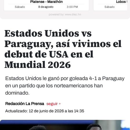
Platense - Marathón
Lobos U
Sábado
8 de agosto
3:00 PM
Sábado
8
Estados Unidos vs
Paraguay, así vivimos el
debut de USA en el
Mundial 2026
Estados Unidos le ganó por goleada 4-1 a Paraguay
en un partido que los norteamericanos han
dominado.
Redacción La Prensa
seguir +
Actualizado: 12 de junio de 2026 a las 14:35