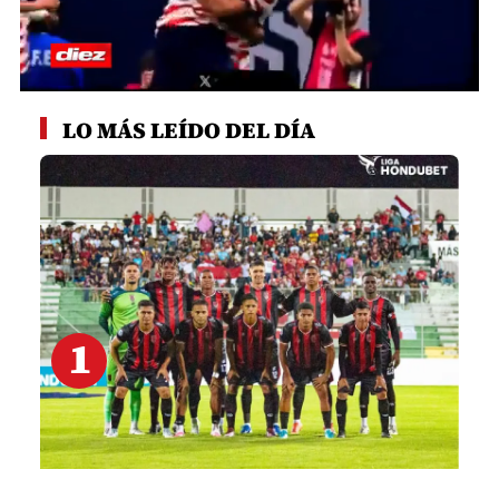
0
seconds
LO MÁS LEÍDO DEL DÍA
of
1
minute,
47
seconds
1