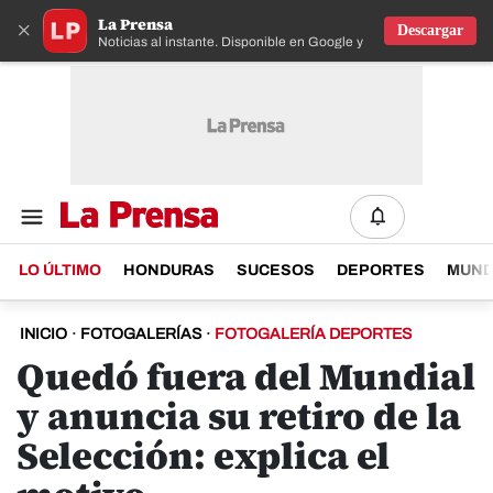
La Prensa
×
Descargar
Noticias al instante. Disponible en Google y IOS
LO ÚLTIMO
HONDURAS
SUCESOS
DEPORTES
MUN
INICIO
·
FOTOGALERÍAS
·
FOTOGALERÍA DEPORTES
Quedó fuera del Mundial
y anuncia su retiro de la
Selección: explica el