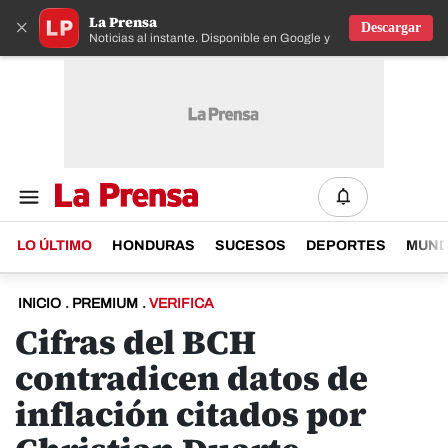
La Prensa
×
Descargar
Noticias al instante. Disponible en Google y IOS
LO ÚLTIMO
HONDURAS
SUCESOS
DEPORTES
MUN
INICIO
.
PREMIUM
.
VERIFICA
Cifras del BCH
contradicen datos de
inflación citados por