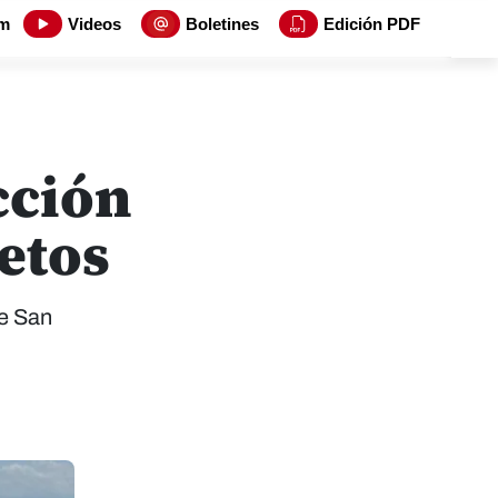
m
Videos
Boletines
Edición PDF
cción
etos
ue San