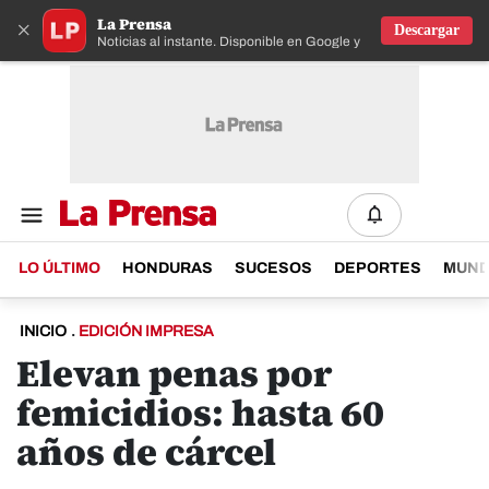
La Prensa
×
Descargar
Noticias al instante. Disponible en Google y IOS
LO ÚLTIMO
HONDURAS
SUCESOS
DEPORTES
MUN
INICIO
.
EDICIÓN IMPRESA
Elevan penas por
femicidios: hasta 60
años de cárcel