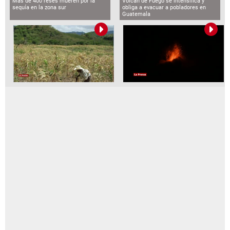
Más de 400 reses mueren por la
Volcán de Fuego se intensifica y
sequía en la zona sur
obliga a evacuar a pobladores en
Guatemala