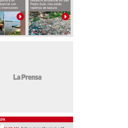
punta a un
Desastre ambiental en San
dustrial con
Pedro Sula: ríos están
s inversiones
repletos de basura
ADA