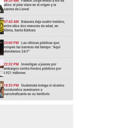
06:39 AM
Fallece Jorge Messi a los 68
años: el pilar clave en el origen y la
carrera de Lionel
07:43 AM
Balacera deja cuatro heridos,
entre ellos dos menores de edad, en
Atima, Santa Bárbara
23:00 PM
Las clínicas públicas que
rompen las barreras del tiempo: "Aquí
atendemos 24/7"
22:32 PM
Investigan a jueces por
embargos contra fondos públicos por
L921 millones
18:33 PM
Guatemala indaga si sicarios
hondureños asesinaron a
narcotraficante en su territorio