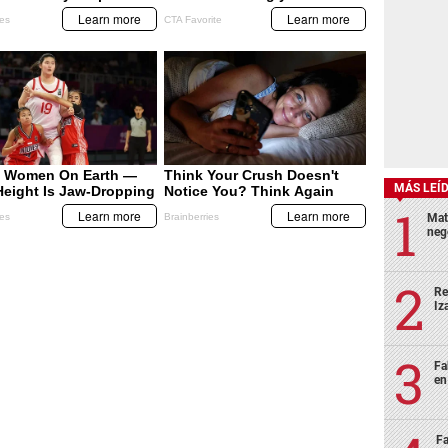
MÁS LEÍ
Mat
neg
Re
Iz
Fa
en
Fa