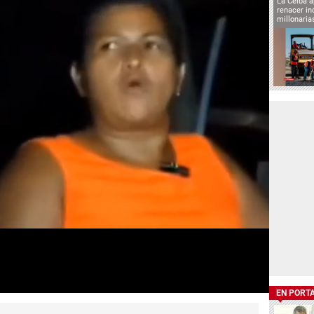
La Ceiba a
renacer in
millonaria
EN PORT