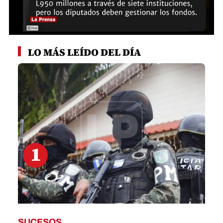
0
seconds
LO MÁS LEÍDO DEL DÍA
of
1
minute,
27
seconds
1
SUCESOS