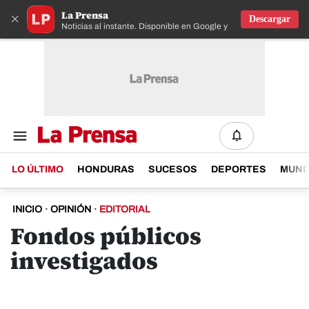
La Prensa
×
Descargar
Noticias al instante. Disponible en Google y IOS
LO ÚLTIMO
HONDURAS
SUCESOS
DEPORTES
MUN
INICIO
·
OPINIÓN
·
EDITORIAL
Fondos públicos
investigados