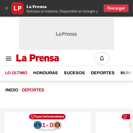
La Prensa
×
Descargar
Noticias al instante. Disponible en Google y IOS
LO ÚLTIMO
HONDURAS
SUCESOS
DEPORTES
MUN
INICIO
·
DEPORTES
Copa Centroamericana
1 - 0
FINALIZADO