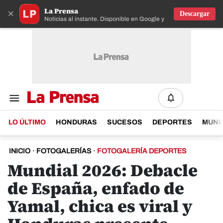
La Prensa
×
Descargar
Noticias al instante. Disponible en Google y IOS
LO ÚLTIMO
HONDURAS
SUCESOS
DEPORTES
MUN
INICIO
·
FOTOGALERÍAS
·
FOTOGALERÍA DEPORTES
Mundial 2026: Debacle
de España, enfado de
Yamal, chica es viral y