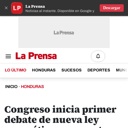
La Prensa
×
Descargar
Noticias al instante. Disponible en Google y IOS
LO ÚLTIMO
HONDURAS
SUCESOS
DEPORTES
MUN
INICIO
·
HONDURAS
Congreso inicia primer
debate de nueva ley