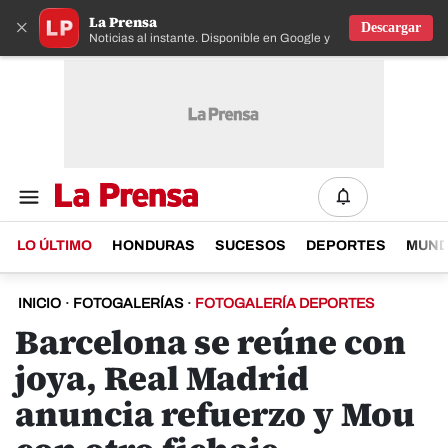
La Prensa
×
Descargar
Noticias al instante. Disponible en Google y IOS
LO ÚLTIMO
HONDURAS
SUCESOS
DEPORTES
MUN
INICIO
·
FOTOGALERÍAS
·
FOTOGALERÍA DEPORTES
Barcelona se reúne con
joya, Real Madrid
anuncia refuerzo y Mou