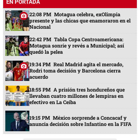
EN PORTADA
22:08 PM
Motagua celebra, exOlimpia
presente y las chicas que enamoraron en el
Nacional
22:42 PM
Tabla Copa Centroamericana:
Motagua sonríe y revés a Municipal; así
quedó la pelea
19:34 PM
Real Madrid agita el mercado,
Rodri toma decisión y Barcelona cierra
acuerdo
18:55 PM
A prisión tres hondureños que
llevaban cuatro millones de lempiras en
efectivo en La Ceiba
19:15 PM
México sorprende a Concacaf y
anuncia decisión sobre Infantino en la FIFA