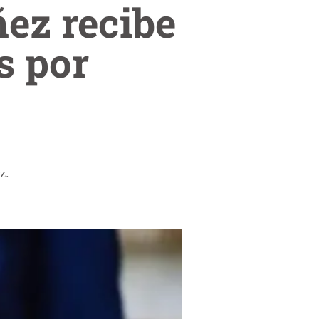
ñez recibe
s por
z.