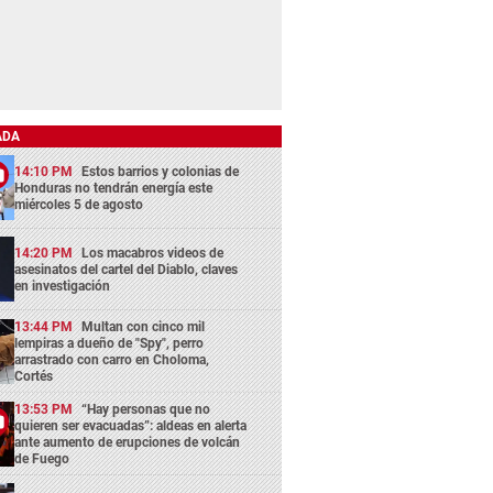
ADA
14:10 PM
Estos barrios y colonias de
Honduras no tendrán energía este
miércoles 5 de agosto
14:20 PM
Los macabros videos de
asesinatos del cartel del Diablo, claves
en investigación
13:44 PM
Multan con cinco mil
lempiras a dueño de "Spy", perro
arrastrado con carro en Choloma,
Cortés
13:53 PM
“Hay personas que no
quieren ser evacuadas”: aldeas en alerta
ante aumento de erupciones de volcán
de Fuego