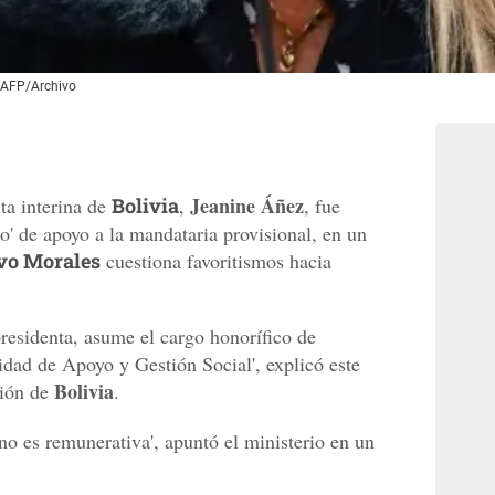
. AFP/Archivo
Jeanine Áñez
nta interina de
Bolivia
,
, fue
o' de apoyo a la mandataria provisional, en un
vo Morales
cuestiona favoritismos hacia
presidenta, asume el cargo honorífico de
idad de Apoyo y Gestión Social', explicó este
Bolivia
ción de
.
no es remunerativa', apuntó el ministerio en un