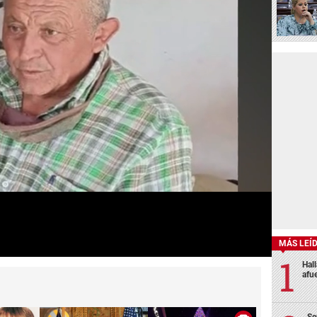
MÁS LEÍ
Hal
afu
Se