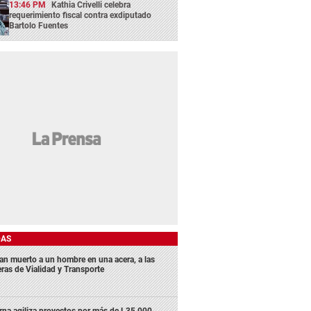
13:46 PM
Kathia Crivelli celebra
requerimiento fiscal contra exdiputado
Bartolo Fuentes
DAS
lan muerto a un hombre en una acera, a las
eras de Vialidad y Transporte
rna agiliza proyectos por más de L35,000