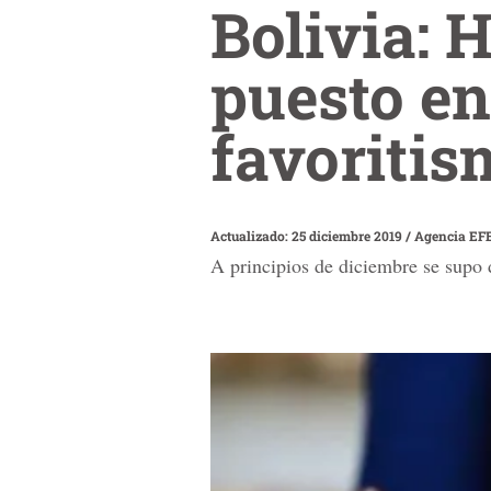
Bolivia: 
puesto en
favoritis
Actualizado: 25 diciembre 2019
/
Agencia EF
A principios de diciembre se supo 