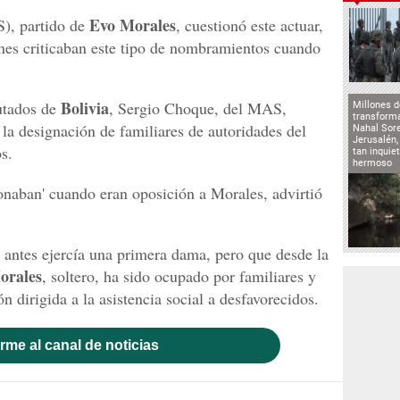
Evo Morales
), partido de
, cuestionó este actuar,
enes criticaban este tipo de nombramientos cuando
Bolivia
utados de
, Sergio Choque, del MAS,
Millones d
transforma
' la designación de familiares de autoridades del
Nahal Sore
Jerusalén,
s.
tan inqui
hermoso
gonaban' cuando eran oposición a Morales, advirtió
el antes ejercía una primera dama, pero que desde la
orales
, soltero, ha sido ocupado por familiares y
n dirigida a la asistencia social a desfavorecidos.
rme al canal de noticias