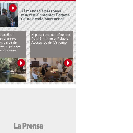
Al menos 57 personas
mueren al intentar llegar a
Ceuta desde Marruecos
e arañas
El papa León se reúne con
n el arroyo
Patti Smith en el Palacio
k, cerca de
Apostólico del Vaticano
 en un paisaje
etante como