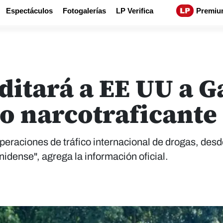
Espectáculos
Fotogalerías
LP Verifica
Premiu
ditará a EE UU a 
to narcotraficante
peraciones de tráfico internacional de drogas, des
idense", agrega la información oficial.