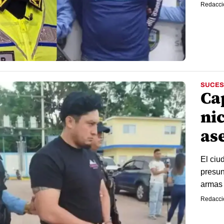
Redacci
SUCES
Ca
ni
as
El ciu
presun
armas 
Redacci