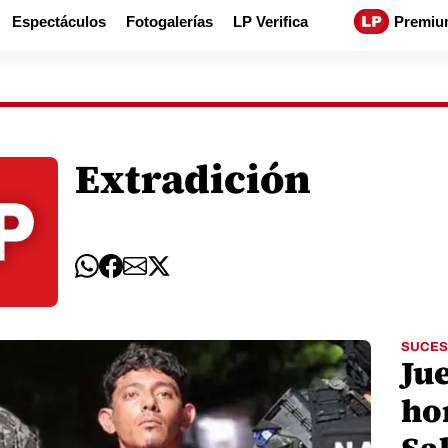
Espectáculos
Fotogalerías
LP Verifica
Premiu
Extradición
SUCES
Ju
ho