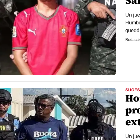
Sa
Un jue
Humber
quedó 
Redacci
SUCES
Ho
pr
ex
Un jue