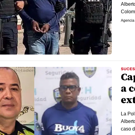
Albert
Colomb
Agencia
SUCES
Ca
a 
ex
La Pol
Albert
caso d