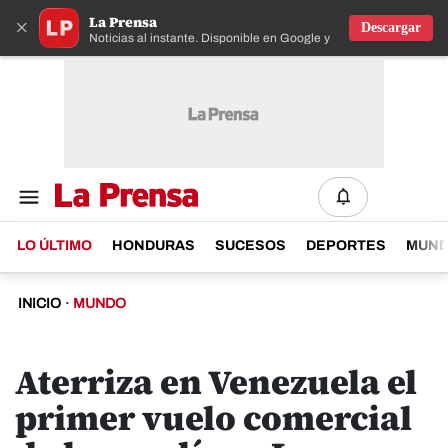
La Prensa
×
Descargar
Noticias al instante. Disponible en Google y IOS
LO ÚLTIMO
HONDURAS
SUCESOS
DEPORTES
MUN
INICIO
·
MUNDO
Aterriza en Venezuela el
primer vuelo comercial