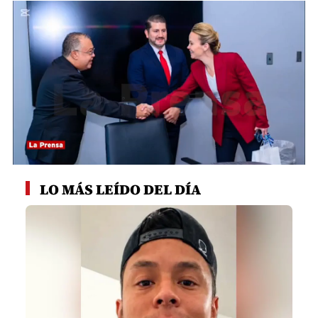
0
seconds
LO MÁS LEÍDO DEL DÍA
of
1
minute,
12
seconds