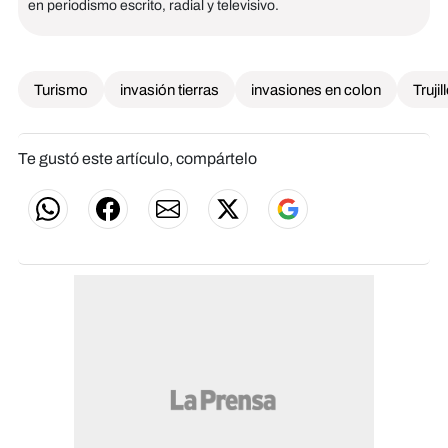
en periodismo escrito, radial y televisivo.
Turismo
invasión tierras
invasiones en colon
Truji
Te gustó este artículo, compártelo