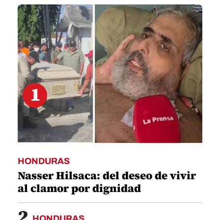
41
seconds
1
HONDURAS
Nasser Hilsaca: del deseo de vivir
al clamor por dignidad
2
HONDURAS