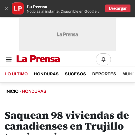
La Prensa
×
Descargar
Noticias al instante. Disponible en Google y IOS
LO ÚLTIMO
HONDURAS
SUCESOS
DEPORTES
MUN
INICIO
·
HONDURAS
Saquean 98 viviendas de
canadienses en Trujillo