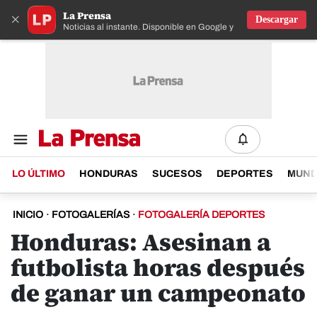
La Prensa
×
Descargar
Noticias al instante. Disponible en Google y IOS
LO ÚLTIMO
HONDURAS
SUCESOS
DEPORTES
MUN
INICIO
·
FOTOGALERÍAS
·
FOTOGALERÍA DEPORTES
Honduras: Asesinan a
futbolista horas después
de ganar un campeonato