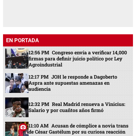
EN PORTADA
12:56 PM
Congreso envía a verificar 14,000
firmas para definir juicio político por Ley
Agroindustrial
12:17 PM
JOH le responde a Dagoberto
Aspra ante supuestas amenazas en
audiencia
12:32 PM
Real Madrid renueva a Vinicius:
Salario y por cuañtos años firmó
11:10 AM
Acusan de cómplice a novia trans
de César Gastélum por su curiosa reacción